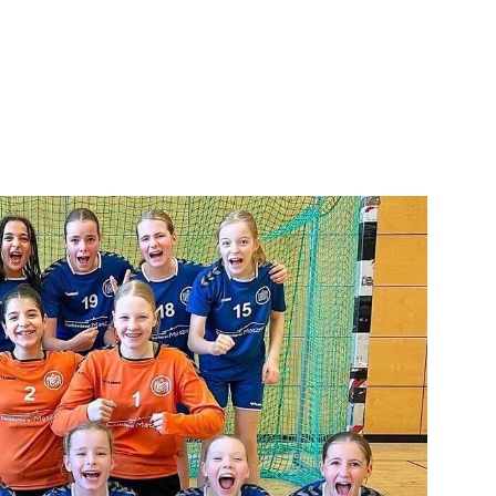
ser Verein
Sportangebote finde
Ansprechpartner:innen
Unser Sportangebot
Satzung & Dokumente
Sportsuche
Termine
Hallensperrungen