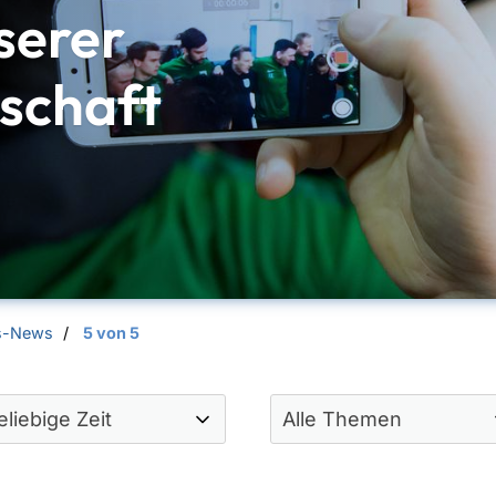
serer
schaft
s-News
5 von 5