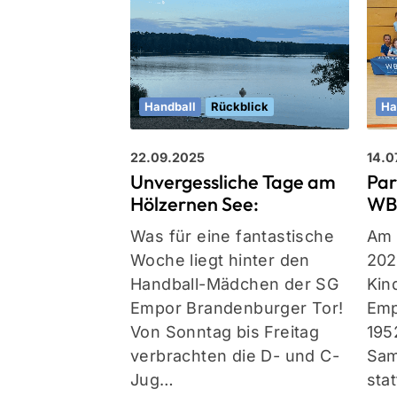
Handball
Rückblick
Ha
22.09.2025
14.0
Unvergessliche Tage am
Par
Hölzernen See:
W
Was für eine fantastische
Am 
Woche liegt hinter den
202
Handball-Mädchen der SG
Kin
Empor Brandenburger Tor!
Emp
Von Sonntag bis Freitag
195
verbrachten die D- und C-
Sam
Jug…
stat