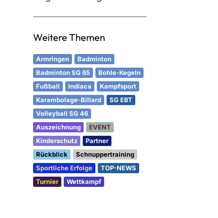
Weitere Themen
Armringen
Badminton
Badminton SG 65
Bohle-Kegeln
Fußball
Indiaca
Kampfsport
Karambolage-Billard
SG EBT
Volleyball SG 46
Auszeichnung
EVENT
Kinderschutz
Partner
Rückblick
Schnuppertraining
Sportliche Erfolge
TOP-NEWS
Turnier
Wettkampf