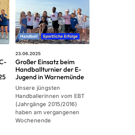
Handball
Rück
Handball
Sportliche Erfolge
08.12.2024
23.06.2025
Heißer Handb
 C-
Großer Einsatz beim
Advent
Handballturnier der E-
25
Jugend in Warnemünde
Endlich mal w
Unsere jüngsten
unser Team
Handballerinnen vom EBT
der Regionalli
(Jahrgänge 2015/2016)
Jugend spiele
haben am vergangenen
In heimischer 
Wochenende
begrüßten wir
und Tabellen