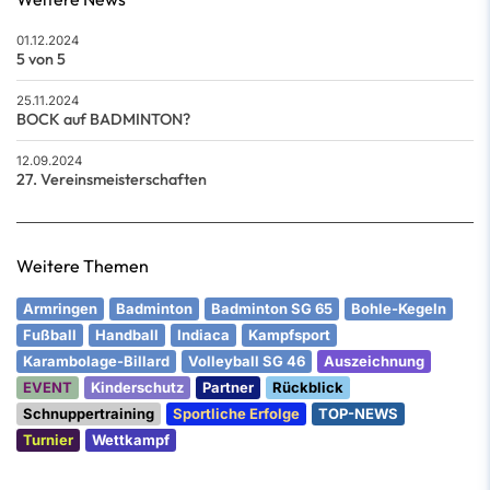
01.12.2024
5 von 5
25.11.2024
BOCK auf BADMINTON?
12.09.2024
27. Vereinsmeisterschaften
Weitere Themen
Armringen
Badminton
Badminton SG 65
Bohle-Kegeln
Fußball
Handball
Indiaca
Kampfsport
Karambolage-Billard
Volleyball SG 46
Auszeichnung
EVENT
Kinderschutz
Partner
Rückblick
Schnuppertraining
Sportliche Erfolge
TOP-NEWS
Turnier
Wettkampf