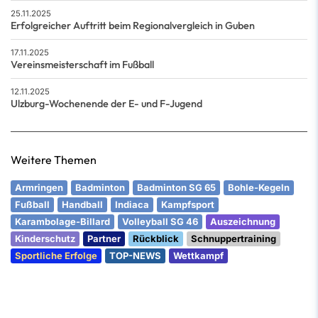
25.11.2025
Erfolgreicher Auftritt beim Regionalvergleich in Guben
17.11.2025
Vereinsmeisterschaft im Fußball
12.11.2025
Ulzburg-Wochenende der E- und F-Jugend
Weitere Themen
Armringen
Badminton
Badminton SG 65
Bohle-Kegeln
Fußball
Handball
Indiaca
Kampfsport
Karambolage-Billard
Volleyball SG 46
Auszeichnung
Kinderschutz
Partner
Rückblick
Schnuppertraining
Sportliche Erfolge
TOP-NEWS
Wettkampf