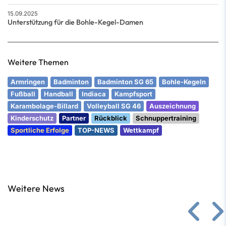
15.09.2025
Unterstützung für die Bohle-Kegel-Damen
Weitere Themen
Armringen
Badminton
Badminton SG 65
Bohle-Kegeln
Fußball
Handball
Indiaca
Kampfsport
Karambolage-Billard
Volleyball SG 46
Auszeichnung
Kinderschutz
Partner
Rückblick
Schnuppertraining
Sportliche Erfolge
TOP-NEWS
Wettkampf
Weitere News