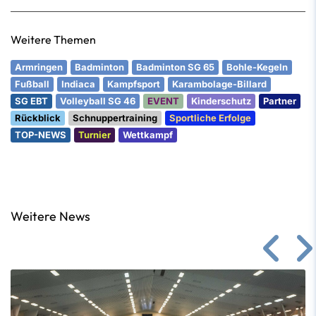
Weitere Themen
Armringen
Badminton
Badminton SG 65
Bohle-Kegeln
Fußball
Indiaca
Kampfsport
Karambolage-Billard
SG EBT
Volleyball SG 46
EVENT
Kinderschutz
Partner
Rückblick
Schnuppertraining
Sportliche Erfolge
TOP-NEWS
Turnier
Wettkampf
Weitere News