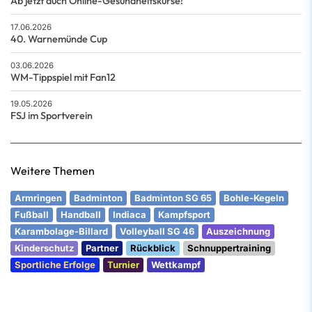
Ab jetzt auch Online-Gesundheitskurse!
17.06.2026
40. Warnemünde Cup
03.06.2026
WM-Tippspiel mit Fan12
19.05.2026
FSJ im Sportverein
Weitere Themen
Armringen
Badminton
Badminton SG 65
Bohle-Kegeln
Fußball
Handball
Indiaca
Kampfsport
Karambolage-Billard
Volleyball SG 46
Auszeichnung
Kinderschutz
Partner
Rückblick
Schnuppertraining
Sportliche Erfolge
Turnier
Wettkampf