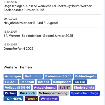
31.10.2025
Ungeschlagen! Unsere weibliche D1 überzeugt beim Werner
Seelenbinder Turnier 2025!
29.10.2025
Neujahrsturnier der E- und F-Jugend
15.10.2025
64. Werner-Seelenbinder-Gedenkturnier 2025
15.10.2025
Dampferfahrt 2025
Weitere Themen
Armringen
Badminton
Badminton SG 65
Bohle-Kegeln
Fußball
Handball
Indiaca
Kampfsport
SG EBT
Volleyball SG 46
Auszeichnung
EVENT
Kinderschutz
Partner
Rückblick
Schnuppertraining
Sportliche Erfolge
TOP-NEWS
Turnier
Wettkampf