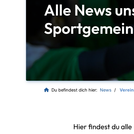
Alle News un
Sportgemein
Du befindest dich hier:
News
Verei
Quicklinks
Geschäftsstelle
Un
SG EBT Berlin
Hier findest du all
Samariterstraße 19 / 20