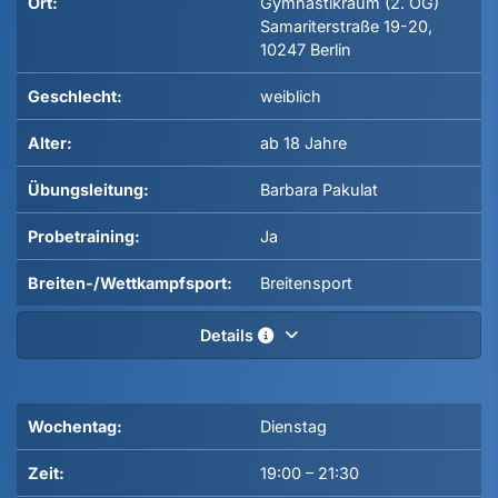
Ort:
Gymnastikraum (2. OG)
Samariterstraße 19-20,
10247 Berlin
Geschlecht:
weiblich
Alter:
ab 18 Jahre
Übungsleitung:
Barbara Pakulat
Probetraining:
Ja
Breiten-/Wettkampfsport:
Breitensport
Details
Wochentag:
Dienstag
Zeit:
19:00
–
21:30