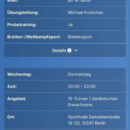
Alter:
ab 18 Jahre
Übungsleitung:
Michael Kutschan
Probetraining:
Ja
Breiten-/Wettkampfsport:
Breitensport
Details
Wochentag:
Donnerstag
Zeit:
20:30
–
22:00
Angebot:
15-Turnen | Geräteturnen
Erwachsene
Ort:
Sporthalle Samariterstraße
19-20, 10247 Berlin