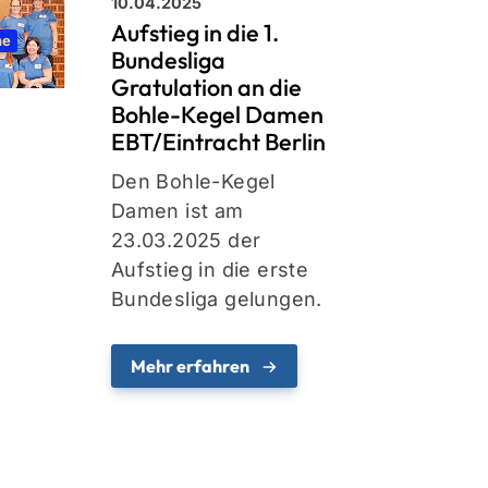
10.04.2025
Aufstieg in die 1.
he
Bundesliga
Gratulation an die
Bohle-Kegel Damen
EBT/Eintracht Berlin
Den Bohle-Kegel
Damen ist am
23.03.2025 der
Aufstieg in die erste
n
Mitglieder-Service
Bundesliga gelungen.
Alles zur Mitgliedschaft
Downloads
Mehr erfahren
Fragen & Antworten