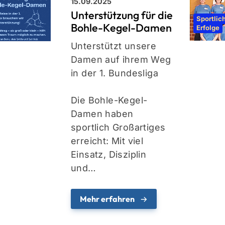
15.09.2025
Unterstützung für die
Sportlic
Bohle-Kegel-Damen
Erfolge
Unterstützt unsere
Damen auf ihrem Weg
in der 1. Bundesliga
Die Bohle-Kegel-
Damen haben
sportlich Großartiges
ser Verein
Sportangebote finde
erreicht: Mit viel
Ansprechpartner:innen
Unser Sportangebot
Einsatz, Disziplin
Satzung & Dokumente
Sportsuche
und…
Termine
Hallensperrungen
Mehr erfahren