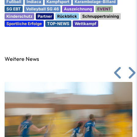
Fußball
Indiaca
Kampfsport
Karambolage-Billard
SG EBT
Volleyball SG 46
Auszeichnung
EVENT
Kinderschutz
Partner
Rückblick
Schnuppertraining
Sportliche Erfolge
TOP-NEWS
Wettkampf
Weitere News