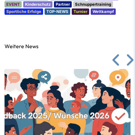
EVENT
Kinderschutz
Partner
Schnuppertraining
Sportliche Erfolge
TOP-NEWS
Turnier
Wettkampf
Weitere News