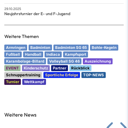
29.10.2025
Neujahrsturnier der E- und F-Jugend
Weitere Themen
Armringen
Badminton
Badminton SG 65
Bohle-Kegeln
Fußball
Handball
Indiaca
Kampfsport
Karambolage-Billard
Volleyball SG 46
Auszeichnung
EVENT
Kinderschutz
Partner
Rückblick
Schnuppertraining
Sportliche Erfolge
TOP-NEWS
Turnier
Wettkampf
Weitere News