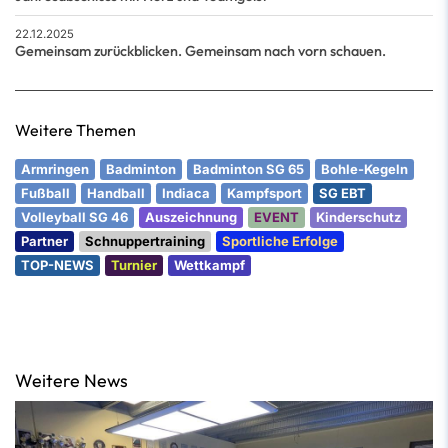
22.12.2025
Gemeinsam zurückblicken. Gemeinsam nach vorn schauen.
Weitere Themen
Armringen
Badminton
Badminton SG 65
Bohle-Kegeln
Fußball
Handball
Indiaca
Kampfsport
SG EBT
Volleyball SG 46
Auszeichnung
EVENT
Kinderschutz
Partner
Schnuppertraining
Sportliche Erfolge
TOP-NEWS
Turnier
Wettkampf
Weitere News