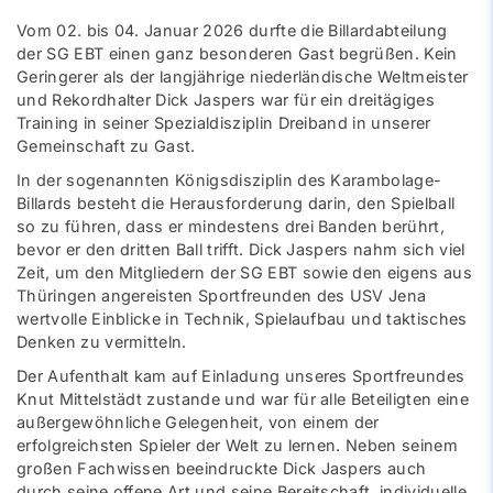
Vom 02. bis 04. Januar 2026 durfte die Billardabteilung
der SG EBT einen ganz besonderen Gast begrüßen. Kein
Geringerer als der langjährige niederländische Weltmeister
und Rekordhalter Dick Jaspers war für ein dreitägiges
Training in seiner Spezialdisziplin Dreiband in unserer
Gemeinschaft zu Gast.
In der sogenannten Königsdisziplin des Karambolage-
Billards besteht die Herausforderung darin, den Spielball
so zu führen, dass er mindestens drei Banden berührt,
bevor er den dritten Ball trifft. Dick Jaspers nahm sich viel
Zeit, um den Mitgliedern der SG EBT sowie den eigens aus
Thüringen angereisten Sportfreunden des USV Jena
wertvolle Einblicke in Technik, Spielaufbau und taktisches
Denken zu vermitteln.
Der Aufenthalt kam auf Einladung unseres Sportfreundes
Knut Mittelstädt zustande und war für alle Beteiligten eine
außergewöhnliche Gelegenheit, von einem der
erfolgreichsten Spieler der Welt zu lernen. Neben seinem
großen Fachwissen beeindruckte Dick Jaspers auch
durch seine offene Art und seine Bereitschaft, individuelle